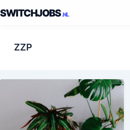
Ga
SWITCHJOBS
naar
de
inhoud
ZZP