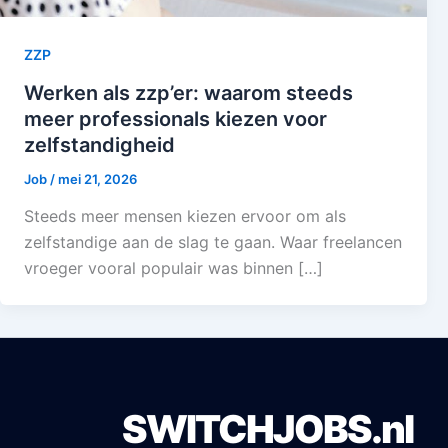
ZZP
Werken als zzp’er: waarom steeds
meer professionals kiezen voor
zelfstandigheid
Job
/
mei 21, 2026
Steeds meer mensen kiezen ervoor om als
zelfstandige aan de slag te gaan. Waar freelancen
vroeger vooral populair was binnen […]
SWITCHJOBS.nl