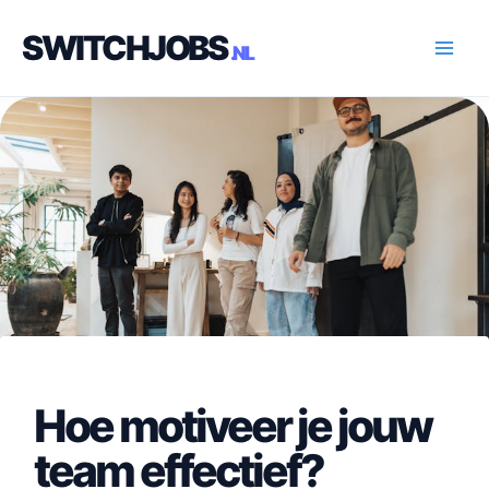
Ga
SWITCHJOBS
naar
de
inhoud
Hoe motiveer je jouw
team effectief?